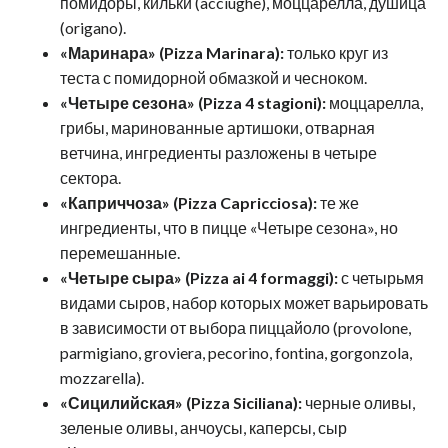
помидоры, кильки (acciughe), моццарелла, душица
(origano).
«Маринара» (Pizza Marinara):
только круг из
теста с помидорной обмазкой и чесноком.
«Четыре сезона» (Pizza 4 stagioni):
моццарелла,
грибы, маринованные артишоки, отварная
ветчина, ингредиенты разложены в четыре
сектора.
«Каприччоза» (Pizza Capricciosa):
те же
ингредиенты, что в пицце «Четыре сезона», но
перемешанные.
«Четыре сыра» (Pizza ai 4 formaggi):
с четырьмя
видами сыров, набор которых может варьировать
в зависимости от выбора пиццайоло (provolone,
parmigiano, groviera, pecorino, fontina, gorgonzola,
mozzarella).
«Сицилийская» (Pizza Siciliana):
черные оливы,
зеленые оливы, анчоусы, каперсы, сыр