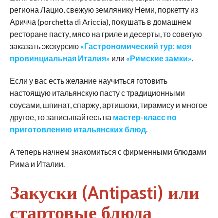
региона Лацио, свежую землянику Неми, поркетту из
Аричча (porchetta di Ariccia), покушать в домашнем
ресторане пасту, мясо на гриле и десерты, то советую
заказать экскурсию
«Гастрономический тур: моя
провинциальная Италия»
или
«Римские замки»
.
Если у вас есть желание научиться готовить
настоящую итальянскую пасту с традиционными
соусами, шпинат, спаржу, артишоки, тирамису и многое
другое, то записывайтесь на
мастер-класс по
приготовлению итальянских блюд
.
А теперь начнем знакомиться с фирменными блюдами
Рима и Италии.
Закуски (Antipasti) или
стартовые блюда