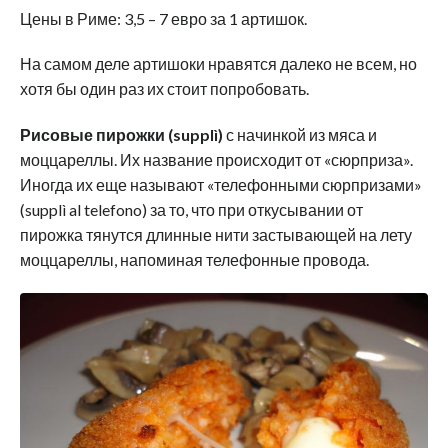
Цены в Риме: 3,5 – 7 евро за 1 артишок.
На самом деле артишоки нравятся далеко не всем, но
хотя бы один раз их стоит попробовать.
Рисовые пирожки (supplì)
с начинкой из мяса и
моццареллы. Их название происходит от «сюрприза».
Иногда их еще называют «телефонными сюрпризами»
(supplì al telefono) за то, что при откусывании от
пирожка тянутся длинные нити застывающей на лету
моццареллы, напоминая телефонные провода.