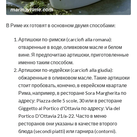
В Риме их готовят в основном двумя способами:
Артишоки по-римски (carciofi alla romana):
отваренные в воде, оливковом масле и белом
вине. Я предпочитаю артишоки, приготовленные
именно таким способом.
Артишоки по-иудейски (carciofi alla giudìa):
обжаренные в оливковом масле. Такие артишоки
стоит пробовать, конечно, в еврейском квартале
Рима, например, в ресторане Sora Margherita по
адресу: Piazza delle 5 scole, 30 или в ресторане
Giggetto al Portico d'Ottavia по адресу: Via del
Portico D'Ottavia 21/a-22. Часто в меню
ресторанов они указаны в качестве второго
блюда (secondi piatti) или гарнира (contorni).