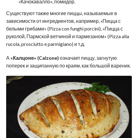
«Качокавалло», помидор.
Существуют также многие пиццы, называемые в
зависимости от ингредиентов, например, «Пицца с
белыми грибами» (Pizza con funghi porcini), «Пицца с
руколой, Пармской ветчиной и пармезаном» (Pizza alla
rucola, prosciutto e parmigiano) и т.д.
А
«Калцоне» (Calzone)
означает пиццу, загнутую
поперек и защипанную по краям, как большой вареник.