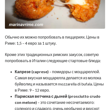
Обычно их можно попробовать в пиццериях. Цены в
Риме: 1,5 – 4 евро за 1 штуку.
Кроме этих традиционных римских закусок, советую
попробовать в Италии следующие стартовые блюда:
Капрезе (caprese)
– помидоры с моццареллой.
Самая вкусная моццарелла делается из молока
буйволиц и называется mozzarella di bufala. Цены
в Риме: 9 – 12 евро.
Пармская ветчина с дыней (prosciutto crudo
con melone)
– это сочетание несочетаемого:
соленого и сладкого, очень необычно и вкусно!