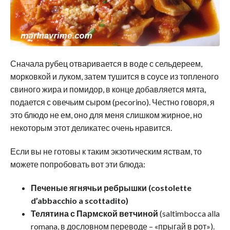
Сначала рубец отваривается в воде с сельдереем,
морковкой и луком, затем тушится в соусе из топленого
свиного жира и помидор, в конце добавляется мята,
подается с овечьим сыром (pecorino). Честно говоря, я
это блюдо не ем, оно для меня слишком жирное, но
некоторым этот деликатес очень нравится.
Если вы не готовы к таким экзотическим яствам, то
можете попробовать вот эти блюда:
Печеные ягнячьи ребрышки (costolette
d’abbacchio a scottadito)
Телятина с Пармской ветчиной
(saltimbocca alla
romana, в дословном переводе – «прыгай в рот»).