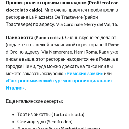
Профитроли с горячим шоколадом (Profiterol con
cioccolato caldo).
Мне очень нравятся профитроли в
ресторане La Piazzetta De Trastevere (район
Трастевере) по адресу: Via Cardinale Merry del Val, 16.
Панна котта (Panna cotta).
Очень вкусно ее делают
(подается со свежей земляникой) в ресторане Il Ramo
d'Oro по адресу: ‎Via Nemorense, Nemi Roma. Как я уже
писала выше, этот ресторан находится не в Риме, а в
городке Неми, туда можно доехать на такси или вы
можете заказать экскурсию
«Римские замки»
или
«Гастрономический тур: моя провинциальная
Италия»
.
Еще итальянские десерты:
Торт из рикотты (Torta di ricotta)
Семифреддо (Semifreddo)
Лимонный сорбетто (Sorbetto al limone)