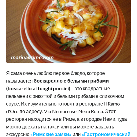
Я сама очень люблю первое блюдо, которое
называется
боскарелло с белыми грибами
(boscarello ai funghi porcini)
– это квадратные
пельмени с рикоттой и белыми грибами в сливочном
соусе. Их изумительно готовят в ресторане Il Ramo
d'Oro по адресу: ‎Via Nemorense, Nemi Roma. Этот
ресторан находится не в Риме, а в городке Неми, туда
можно доехать на такси или вы можете заказать
экскурсию
«Римские замки»
или
«Гастрономический