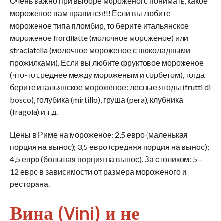
Очень важно при выборе мороженого понимать, какое
мороженое вам нравится!!! Если вы любите
мороженое типа пломбир, то берите итальянское
мороженое fiordilatte (молочное мороженое) или
straciatella (молочное мороженое с шоколадными
прожилками). Если вы любите фруктовое мороженое
(что-то среднее между мороженым и сорбетом), тогда
берите итальянское мороженое: лесные ягоды (frutti di
bosco), голубика (mirtillo), груша (pera), клубника
(fragola) и т.д.
Цены в Риме на мороженое: 2,5 евро (маленькая
порция на вынос); 3,5 евро (средняя порция на вынос);
4,5 евро (большая порция на вынос). За столиком: 5 –
12 евро в зависимости от размера мороженого и
ресторана.
Вина (Vini) и не