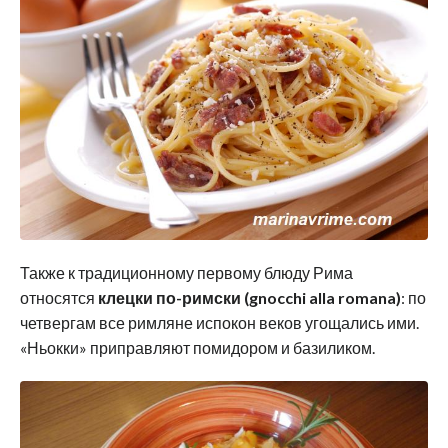
Также к традиционному первому блюду Рима
относятся
клецки по-римски (gnocchi alla romana)
: по
четвергам все римляне испокон веков угощались ими.
«Ньокки» приправляют помидором и базиликом.